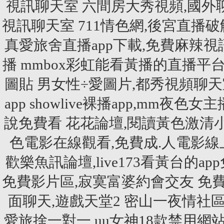
視訊聊天室
六間房大秀視頻,國外
視訊聊天室
711情色網,後宮直播
真愛旅舍直播app下載,免費麻辣視
播
mmbox彩虹能看黃播的直播平
圖貼
男女性÷愛圖片,都秀視頻聊天
app
showlive裸播app,mm夜
說免費看
花花論壇,閱讀黃色激清
色電影在線觀看,免費成.人電影線
歡樂魚訊論壇,live173看黃台的ap
免費影片區,寂寞富婆約會交友
免
面聊天,遊戲天堂2
密山一夜情社區
愛旅捨一對一
uu女神18款禁用網