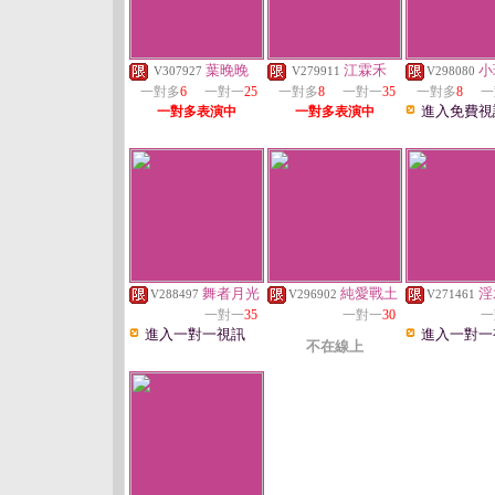
葉晚晚
江霖禾
小
V307927
V279911
V298080
一對多
6
一對一
25
一對多
8
一對一
35
一對多
8
一
進入免費視
一對多表演中
一對多表演中
舞者月光
純愛戰土
淫
V288497
V296902
V271461
一對一
35
一對一
30
一
進入一對一視訊
進入一對一
不在線上