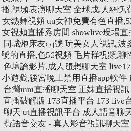
播,視頻表演聊天室
全球成.人網免
女熱舞視頻
uu女神免費有色直播,5
女視頻直播秀房間
showlive
同城炮床友qq號
玩美女人視訊,波
號的直播,色56視頻
毛片群視頻,聊
色壇論影片,成人隨想聊天室
liv
小遊戲,後宮晚上禁用直播app軟件
台灣mm直播聊天室
正妹直播視訊
直播破解版
173直播平台
173 liv
聊天
ut直播視訊平台
成人語音聊
費語音交友 - 真人影音視訊聊天室