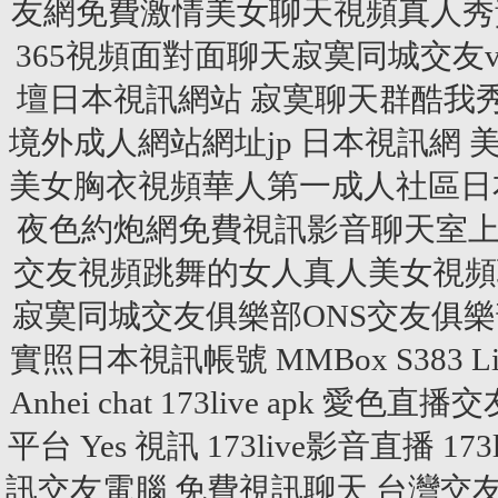
友網免費激情美女聊天視頻真人秀黃視
365視頻面對面聊天寂寞同城交友
壇日本視訊網站 寂寞聊天群酷我
境外成人網站網址jp 日本視訊網
美女胸衣視頻華人第一成人社區日
夜色約炮網免費視訊影音聊天室上
交友視頻跳舞的女人真人美女視頻
寂寞同城交友俱樂部ONS交友俱
實照日本視訊帳號
MMBox
S383 L
Anhei chat
173live apk
愛色直播交
平台
Yes 視訊
173live影音直播
17
訊交友電腦
免費視訊聊天
台灣交友