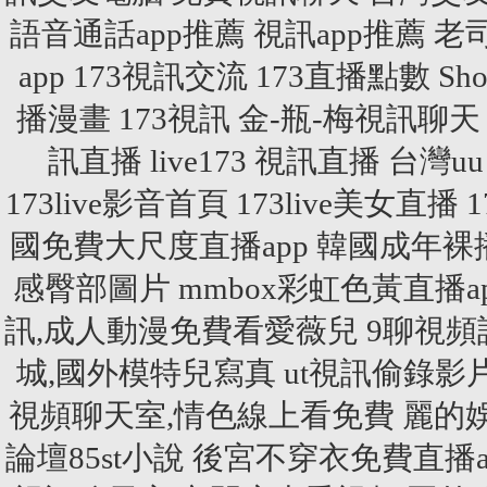
語音通話app推薦
視訊app推薦
老
app
173視訊交流
173直播點數
Sh
播漫畫
173視訊
金-瓶-梅視訊聊天
訊直播
live173 視訊直播
台灣uu
173live影音首頁
173live美女直播
國免費大尺度直播app
韓國成年裸
感臀部圖片
mmbox彩虹色黃直播app
訊,成人動漫免費看愛薇兒
9聊視頻
城,國外模特兒寫真
ut視訊偷錄影
視頻聊天室,情色線上看免費
麗的
論壇85st小說
後宮不穿衣免費直播app