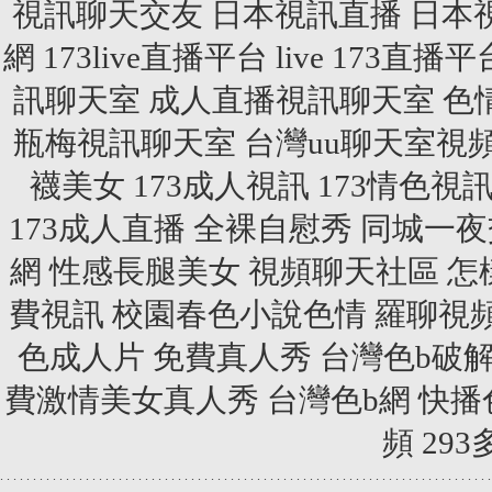
視訊聊天交友
日本視訊直播
日本
網
173live直播平台
live 173直播平
訊聊天室
成人直播視訊聊天室
色
瓶梅視訊聊天室
台灣uu聊天室視
襪美女
173成人視訊
173情色視
173成人直播
全裸自慰秀
同城一夜
網
性感長腿美女
視頻聊天社區
怎
費視訊
校園春色小說色情
羅聊視
色成人片
免費真人秀
台灣色b破
費激情美女真人秀
台灣色b網
快播
頻
29
.
.
.
.
.
.
.
.
.
.
.
.
.
.
.
.
.
.
.
.
.
.
.
.
.
.
.
.
.
.
.
.
.
.
.
.
.
.
.
.
.
.
.
.
.
.
.
.
.
.
.
.
.
.
.
.
.
.
.
.
.
.
.
.
.
.
.
.
.
.
.
.
.
.
.