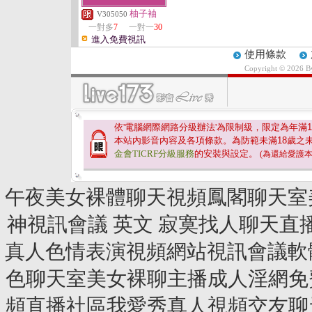
柚子袖
V305050
一對多
7
一對一
30
進入免費視訊
使用條款
Copyright © 2026 
依'電腦網際網路分級辦法'為限制級，限定為年滿
1
本站內影音內容及各項條款。為防範未滿
18
歲之
金會TICRF分級服務
的安裝與設定。
(為還給愛護
午夜美女裸體聊天視頻鳳閣聊天室
神視訊會議 英文 寂寞找人聊天
真人色情表演視頻網站視訊會議軟體
色聊天室美女裸聊主播成人淫網免
頻直播社區我愛秀真人視頻交友聊