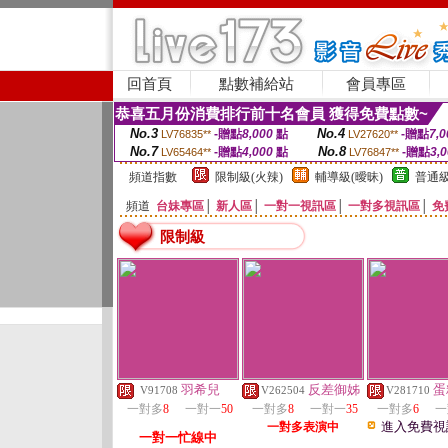
回首頁
點數補給站
會員專區
恭喜五月份消費排行前十名會員 獲得免費點數~
No.3
No.4
-贈點
8,000
點
-贈點
7,0
LV76835**
LV27620**
No.7
No.8
-贈點
4,000
點
-贈點
3,
LV65464**
LV76847**
頻道指數
限制級(火辣)
輔導級(曖昧)
普通級
頻道
台妹專區
│
新人區
│
一對一視訊區
│
一對多視訊區
│
免
限制級
羽希兒
反差御姊
蛋
V91708
V262504
V281710
一對多
8
一對一
50
一對多
8
一對一
35
一對多
6
一
進入免費視
一對多表演中
一對一忙線中