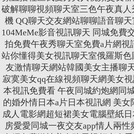
破解聊聊視頻聊天室三色午夜真人
機 QQ聊天交友網站聊聊語音聊
104MeMe影音視訊聊天 同城
拍免費午夜秀聊天室免費a片網視
站你懂得美女視訊聊天室俄羅斯色圖
友激情聊天網站韓國美女主播聊天
寂寞美女qq在線視頻聊天網美女
本視訊免費看 午夜同城約炮網同
的婚外情日本a片日本視訊網 美
成人電影網超短裙美女電腦壁紙日
房愛愛同城一夜交友app情人兩