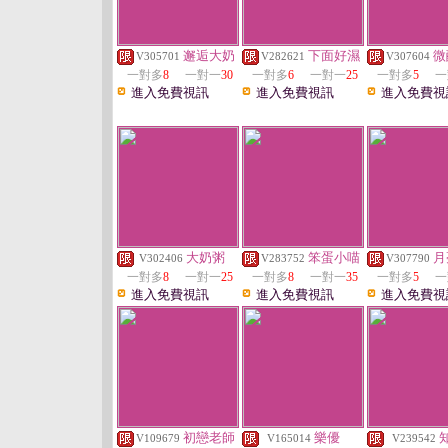
邂逅大奶
下面好濕
微
V305701
V282621
V307604
一對多
8
一對一
30
一對多
6
一對一
25
一對多
5
一
進入免費視訊
進入免費視訊
進入免費視
大奶粥
笨蛋小喵
月
V302406
V283752
V307790
一對多
8
一對一
25
一對多
8
一對一
35
一對多
5
一
進入免費視訊
進入免費視訊
進入免費視
初戀老師
樂優
V109679
V165014
V239542